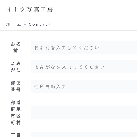
内
容
を
ス
ホーム
Contact
キ
ッ
プ
お名
前
よみ
がな
郵便
番号
都道
府県
市区
町村
丁目